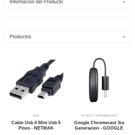
Informacion del Producto
O
O
Productos
TO
TO
Vista Rapida
Agregar a Carrito
Agregar a Carrito
USB
TV BOX Y CHROMECAST
Cable Usb A Mini Usb 5
Google Chromecast 3ra
Pines - NETMAK
Generacion - GOOGLE