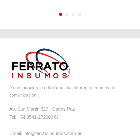
A continuación le detallamos los diferentes medios de
comunicación.
Av. San Martin 620 - Carlos Paz
Tel: +54 3541-272000
Email:
info@ferratoinsumos.com.ar