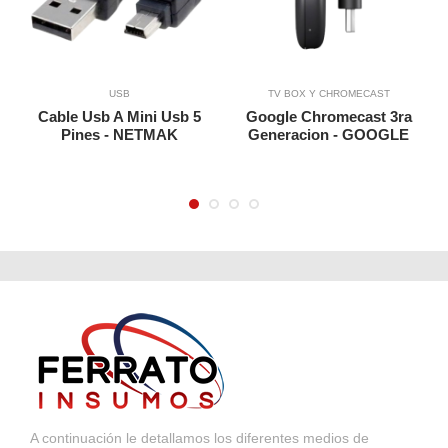
Agregar a Carrito
Agregar a Carrito
USB
TV BOX Y CHROMECAST
Cable Usb A Mini Usb 5
Google Chromecast 3ra
Pines - NETMAK
Generacion - GOOGLE
A continuación le detallamos los diferentes medios de