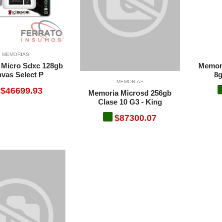
MEMORIAS
 Micro Sdxc 128gb
Memor
vas Select P
8g
MEMORIAS
$46699.93
Memoria Microsd 256gb
Clase 10 G3 - King
$87300.07