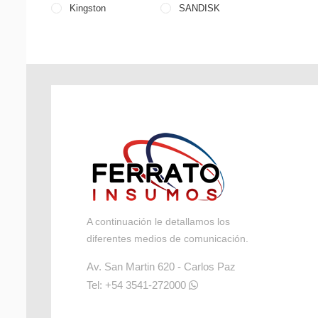
Kingston
SANDISK
A continuación le detallamos los
diferentes medios de comunicación.
Av. San Martin 620 - Carlos Paz
Tel: +54 3541-272000