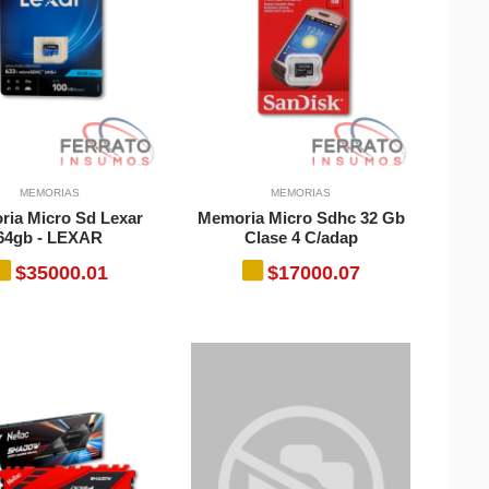
MEMORIAS
MEMORIAS
ia Micro Sd Lexar
Memoria Micro Sdhc 32 Gb
64gb - LEXAR
Clase 4 C/adap
$35000.01
$17000.07