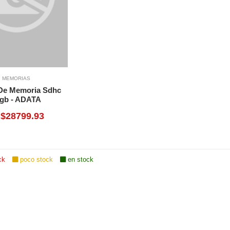
MEMORIAS
 De Memoria Sdhc
gb - ADATA
$28799.93
ck
poco stock
en stock