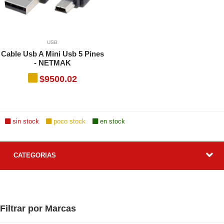
s, funciones y aplicaciones
ue solo estén disponibles en
n8.1/Win10 (32/64 Bit)
n8.1/Win10 (32/64 Bit)
eden aplicar términos,
USB
O
Cable Usb A Mini Usb 5 Pines
- NETMAK
$9500.02
O
TO
TO
sin stock
poco stock
en stock
CATEGORIAS
Filtrar por Marcas