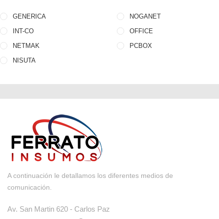
GENERICA
NOGANET
INT-CO
OFFICE
NETMAK
PCBOX
NISUTA
A continuación le detallamos los diferentes medios de
comunicación.
Av. San Martin 620 - Carlos Paz