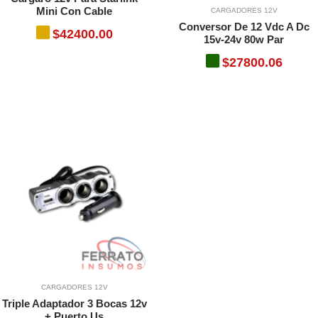
Mini Con Cable
CARGADORES 12V
Conversor De 12 Vdc A Dc
O
$42400.00
15v-24v 80w Par
$27800.06
O
TO
TO
CARGADORES 12V
Triple Adaptador 3 Bocas 12v
+ Puerto Us