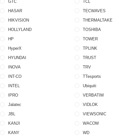
GTC
TCL
HASAR
TECWAVES
HIKVISION
THERMALTAKE
HOLLYLAND
TOSHIBA
HP
TOWER
HyperX
TPLINK
HYUNDAI
TRUST
INOVA
TRV
INT-CO
TTesports
INTEL
Ubiquiti
IPRO
VERBATIM
Jalatec
VIDLOK
JBL
VIEWSONIC
KANJI
WACOM
KANY
WD