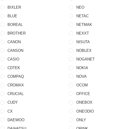
TO
TO
BIXLER
NEO
BLUE
NETAC
BOREAL
NETMAK
BROTHER
NEXXT
CANON
NISUTA
CANSON
NOBLEX
CASIO
NOGANET
CDTEK
NOKIA
COMPAQ
NOVA
CROMAX
OCOM
CRUCIAL
OFFICE
CUDY
ONEBOX
CX
ONEODIO
DAEWOO
ONLY
DAIHATSU
ORINK