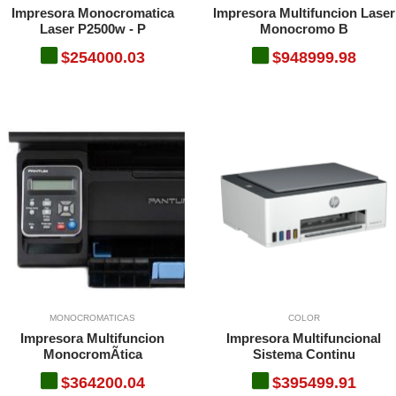
Impresora Monocromatica
Impresora Multifuncion Laser
Laser P2500w - P
Monocromo B
$254000.03
$948999.98
MONOCROMATICAS
COLOR
Impresora Multifuncion
Impresora Multifuncional
MonocromÃtica
Sistema Continu
$364200.04
$395499.91