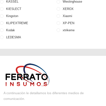
KASSEL
Westinghouse
KIESLECT
XEROX
Kingston
Xiaomi
KLIPEXTREME
XP-PEN
Kodak
xtrikeme
LEDESMA
A continuación le detallamos los diferentes medios de
comunicación.