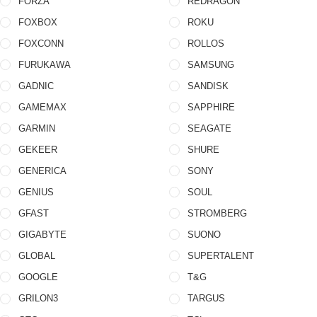
FORZA
REDRAGON
FOXBOX
ROKU
FOXCONN
ROLLOS
FURUKAWA
SAMSUNG
GADNIC
SANDISK
GAMEMAX
SAPPHIRE
GARMIN
SEAGATE
GEKEER
SHURE
GENERICA
SONY
GENIUS
SOUL
GFAST
STROMBERG
GIGABYTE
SUONO
GLOBAL
SUPERTALENT
GOOGLE
T&G
GRILON3
TARGUS