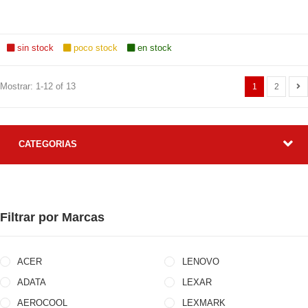
sin stock
poco stock
en stock
Mostrar: 1-12 of 13
1
2
CATEGORIAS
Filtrar por Marcas
ACER
LENOVO
ADATA
LEXAR
r P2500w
r P2500w
AEROCOOL
LEXMARK
ion -