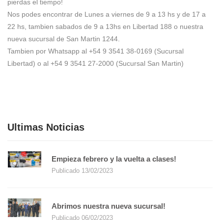
pierdas el tiempo!
Nos podes encontrar de Lunes a viernes de 9 a 13 hs y de 17 a
22 hs, tambien sabados de 9 a 13hs en Libertad 188 o nuestra
nueva sucursal de San Martin 1244.
Tambien por Whatsapp al +54 9 3541 38-0169 (Sucursal
Libertad) o al +54 9 3541 27-2000 (Sucursal San Martin)
r P2500w
r P2500w
Ultimas Noticias
ion -
media en streaming
 tu contenido favorito,
 Chromecast funciona
iles Mac y Windows, y
juegos al televisor
aplicaciones para móviles
uetooth -
Empieza febrero y la vuelta a clases!
ntenido como, por
 sea necesario iniciar
n de enviar para ver tu
ta, sobre, fino
ta, sobre, fino
 podrás controlar
 ejecutivo, informe, sobre
 ejecutivo, informe, sobre
s 10w -
ltrarrápida. Puntería de
Publicado 13/02/2023
contenido desde cualquier
ón: bluetooth, USB 2.0,
 para gaming para
ra realizar otras tareas
lio
lio
- T&G
 x 1 + 3" x 1 -Entradas De
 de los enemigos finales.
aga3, Nagagata3, Yougata2
aga3, Nagagata3, Yougata2
s de Luces Led - Batería:
 Software para configurar
ión: 5V 1 A Garantía: 6
juego o maniobra
es - NETMAK
as de TV y películas y
nido gratuito, de pago o
m (13.27'' x 8.66'' x
m (13.27'' x 8.66'' x
o, diseñado
rgas completas
o con pies deslizantes.
uario con hasta siete
0?)
0?)
durante el juego.
Abrimos nuestra nueva sucursal!
uario con hasta siete
 durante el juego.
Publicado 06/02/2023
ón trae solo el cable USB de