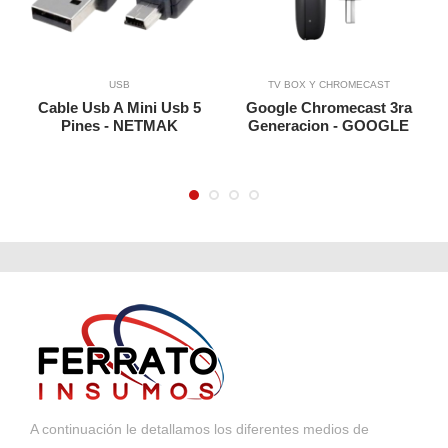
Agregar a Carrito
Agregar a Carrito
USB
TV BOX Y CHROMECAST
Cable Usb A Mini Usb 5
Google Chromecast 3ra
Pines - NETMAK
Generacion - GOOGLE
A continuación le detallamos los diferentes medios de