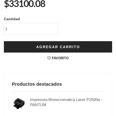
$33100.08
Cantidad
AGREGAR CARRITO
FAVORITO
Productos destacados
Impresora Monocromatica Laser P2500w -
PANTUM
r P2500w
r P2500w
ion -
media en streaming