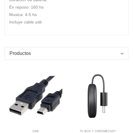
En reposo: 160 hs
Musica: 4-5 hs
Incluye cable usb
Productos
Vista Rapida
Agregar a Carrito
Agregar a Carrito
USB
TV BOX Y CHROMECAST