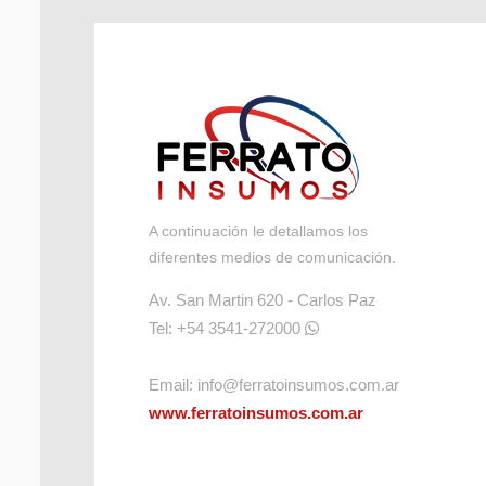
A continuación le detallamos los
diferentes medios de comunicación.
Av. San Martin 620 - Carlos Paz
Tel: +54 3541-272000
Email:
info@ferratoinsumos.com.ar
www.ferratoinsumos.com.ar