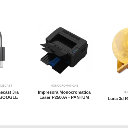
Vista Rapida
Vista Rapida
to
Agregar a Carrito
OMECAST
MONOCROMATICAS
Agregar 
ecast 3ra
Impresora Monocromatica
IL
- GOOGLE
Laser P2500w - PANTUM
Luna 3d 