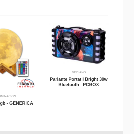
Vista Rapida
Vista Rapid
Agregar a Carrito
MEDIANO
Parlante Portatil Bright 30w
Bluetooth - PCBOX
a Carrito
UMINACION
Rgb - GENERICA