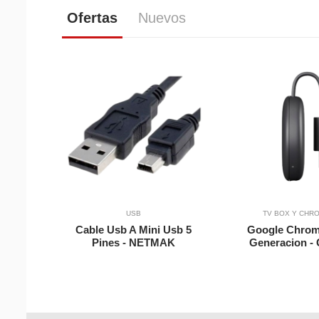
Ofertas
Nuevos
Vista Rapida
Agregar a Carrito
Agregar a Carri
USB
TV BOX Y CHR
Cable Usb A Mini Usb 5
Google Chrom
Pines - NETMAK
Generacion 