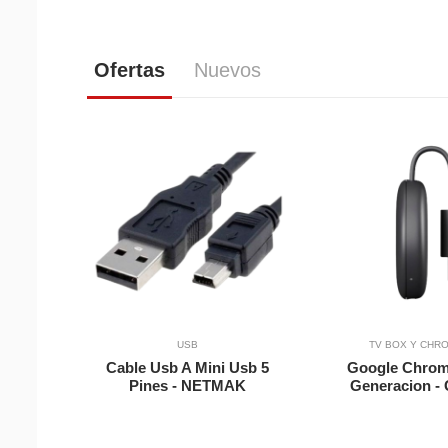
Ofertas
Nuevos
Vista Rapida
Agregar a Carrito
Agregar a Carri
USB
TV BOX Y CHR
Cable Usb A Mini Usb 5
Google Chrom
Pines - NETMAK
Generacion 