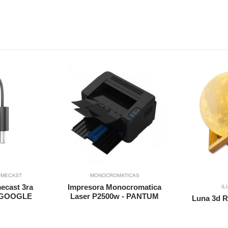
Vista Rapida
Vista Rapida
to
Agregar a Carrito
OMECAST
MONOCROMATICAS
Agregar 
ecast 3ra
Impresora Monocromatica
IL
- GOOGLE
Laser P2500w - PANTUM
Luna 3d 