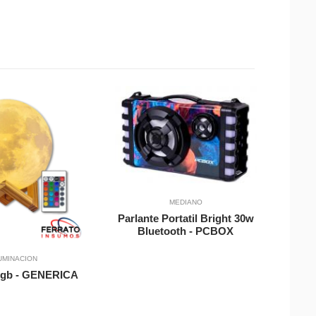
Vista Rapida
Vista Rapid
Agregar a Carrito
MEDIANO
Parlante Portatil Bright 30w
Bluetooth - PCBOX
a Carrito
UMINACION
Rgb - GENERICA