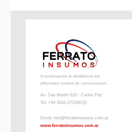
A continuación le detallamos los
diferentes medios de comunicación.
Av. San Martin 620 - Carlos Paz
Tel: +54 3541-272000
Email:
info@ferratoinsumos.com.ar
www.ferratoinsumos.com.ar