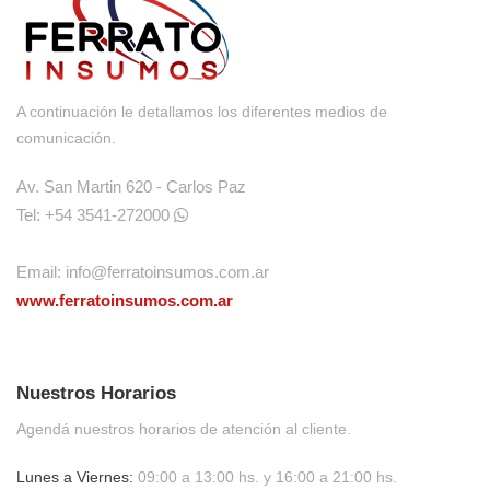
A continuación le detallamos los diferentes medios de
comunicación.
Av. San Martin 620 - Carlos Paz
Tel: +54 3541-272000
Email:
info@ferratoinsumos.com.ar
www.ferratoinsumos.com.ar
Nuestros Horarios
Agendá nuestros horarios de atención al cliente.
Lunes a Viernes:
09:00 a 13:00 hs. y 16:00 a 21:00 hs.