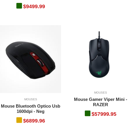
$9499.99
MOUSES
Mouse Gamer Viper Mini -
MOUSES
RAZER
Mouse Bluetooth Optico Usb
1600dpi - Neg
$57999.95
$6899.96