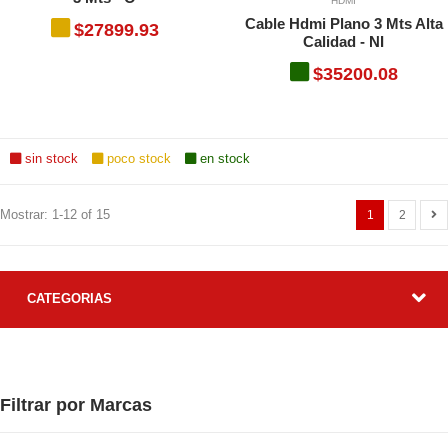
HDMI
Cable Hdmi Plano 3 Mts Alta
$27899.93
Calidad - NI
$35200.08
sin stock
poco stock
en stock
Mostrar: 1-12 of 15
1
2
CATEGORIAS
Filtrar por Marcas