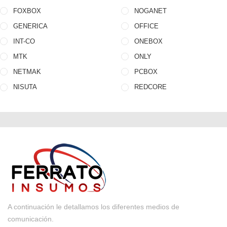
FOXBOX
NOGANET
GENERICA
OFFICE
INT-CO
ONEBOX
MTK
ONLY
NETMAK
PCBOX
NISUTA
REDCORE
A continuación le detallamos los diferentes medios de
comunicación.