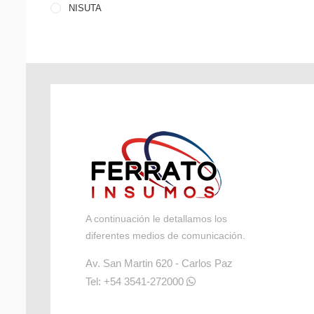
NISUTA
A continuación le detallamos los
diferentes medios de comunicación.
Av. San Martin 620 - Carlos Paz
Tel: +54 3541-272000