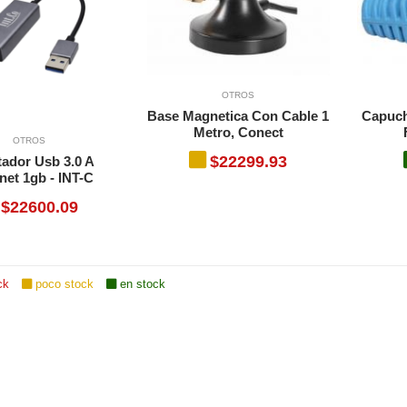
OTROS
Base Magnetica Con Cable 1
Capuch
Metro, Conect
OTROS
$22299.93
ador Usb 3.0 A
net 1gb - INT-C
$22600.09
ck
poco stock
en stock