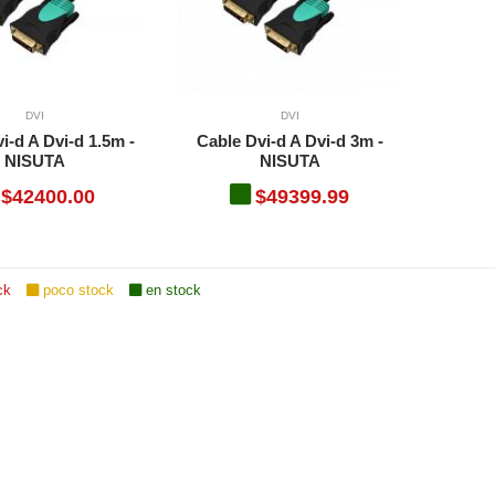
DVI
DVI
i-d A Dvi-d 1.5m -
Cable Dvi-d A Dvi-d 3m -
NISUTA
NISUTA
$42400.00
$49399.99
ck
poco stock
en stock