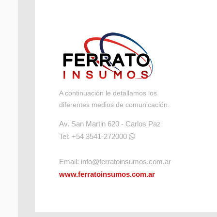
A continuación le detallamos los
diferentes medios de comunicación.
Av. San Martin 620 - Carlos Paz
Tel: +54 3541-272000
Email:
info@ferratoinsumos.com.ar
www.ferratoinsumos.com.ar