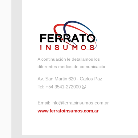
A continuación le detallamos los
diferentes medios de comunicación.
Av. San Martin 620 - Carlos Paz
Tel: +54 3541-272000
Email:
info@ferratoinsumos.com.ar
www.ferratoinsumos.com.ar