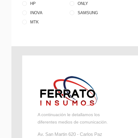
HP
ONLY
INOVA
SAMSUNG
MTK
A continuación le detallamos los
diferentes medios de comunicación.
Av. San Martin 620 - Carlos Paz