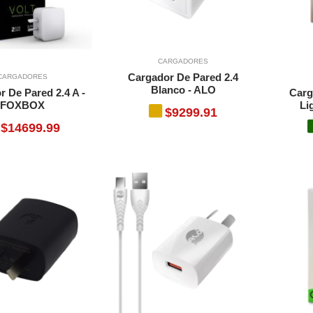
CARGADORES
Cargador De Pared 2.4
CARGADORES
Blanco - ALO
 De Pared 2.4 A -
Carg
FOXBOX
Li
$9299.91
$14699.99