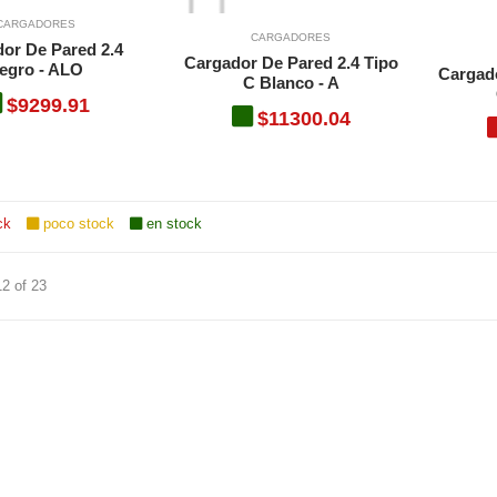
CARGADORES
CARGADORES
or De Pared 2.4
Cargador De Pared 2.4 Tipo
egro - ALO
Cargado
C Blanco - A
$9299.91
$11300.04
ck
poco stock
en stock
12 of 23