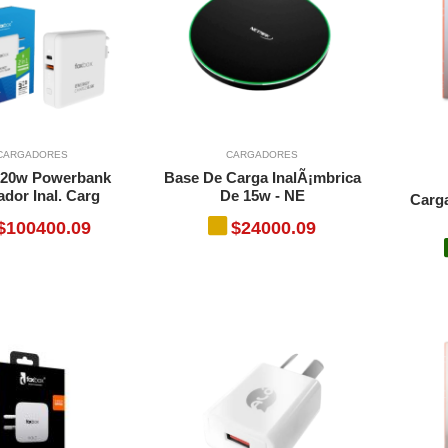
CARGADORES
CARGADORES
1 20w Powerbank
Base De Carga InalÃ¡mbrica
dor Inal. Carg
De 15w - NE
Carga
$100400.09
$24000.09