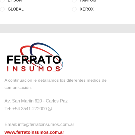
EPSON
PANTUM
GLOBAL
XEROX
A continuación le detallamos los diferentes medios de
comunicación.
Av. San Martin 620 - Carlos Paz
Tel: +54 3541-272000
Email:
info@ferratoinsumos.com.ar
www.ferratoinsumos.com.ar