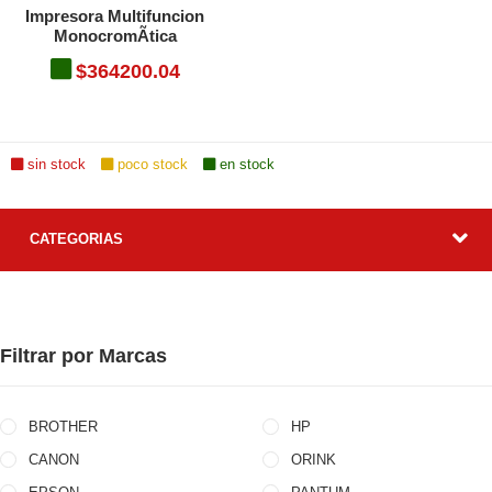
Impresora Multifuncion
MonocromÃtica
$364200.04
sin stock
poco stock
en stock
CATEGORIAS
Filtrar por Marcas
BROTHER
HP
CANON
ORINK