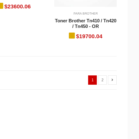
$23600.06
PARA BROTHER
Toner Brother Tn410 / Tn420
/ Tn450 - OR
$19700.04
1
2