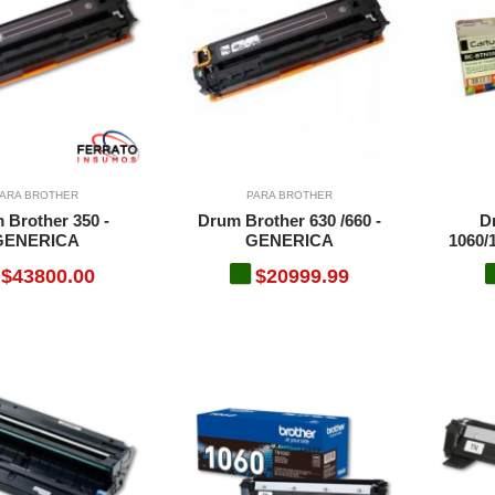
ARA BROTHER
PARA BROTHER
 Brother 350 -
Drum Brother 630 /660 -
D
GENERICA
GENERICA
1060/
$43800.00
$20999.99