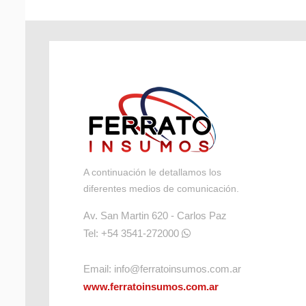
A continuación le detallamos los
diferentes medios de comunicación.
Av. San Martin 620 - Carlos Paz
Tel: +54 3541-272000
Email:
info@ferratoinsumos.com.ar
www.ferratoinsumos.com.ar