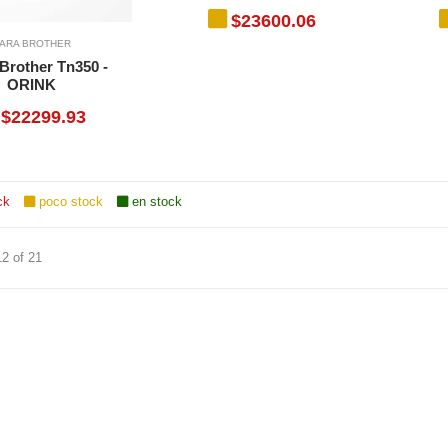
$23600.06
ARA BROTHER
Brother Tn350 -
ORINK
$22299.93
ck
poco stock
en stock
12 of 21